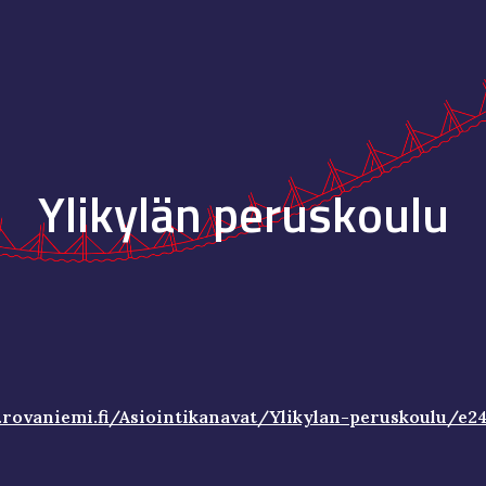
ip to main content
Skip to navigat
Ylikylän peruskoulu
rovaniemi.fi/Asiointikanavat/Ylikylan-peruskoulu/e2