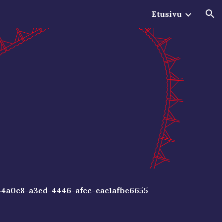
Etusivu
ion
44a0c8-a3ed-4446-afcc-eac1afbe6655