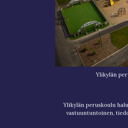
Ylikylän pe
Ylikylän peruskoulu halua
vastuuntuntoinen, tiedo